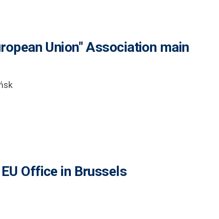
uropean Union" Association main
ńsk
EU Office in Brussels
)