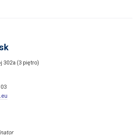
ńsk
 302a (3 piętro)
103
.eu
inator