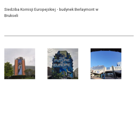
Siedziba Komisji Europejskiej - budynek Berlaymont w
Brukseli
Th
Br