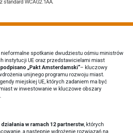
ez standard WCAG2.1AA.
 nieformalne spotkanie dwudziestu ośmiu ministrów
h instytucji UE oraz przedstawicielami miast
o
podpisano „Pakt Amsterdamski”
– kluczowy
drożenia unijnego programu rozwoju miast.
gendy miejskiej UE, których zadaniem ma być
 miast w inwestowanie w kluczowe obszary
.
działania w ramach 12 partnerstw
, których
cowanie, a następnie wdrożenie rozwiązań na