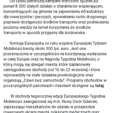
Od czasu pierwszej kampanii wdrożono łącznie już
ponad 8 500 stałych działań o charakterze wspierającym,
koncentrujących się głównie na zapewnieniu infrastruktury
dla rowerzystów i pieszych, spowalnianiu ruchu drogowego,
poprawie dostępności środków transportu oraz podniesieniu
poziomu wiedzy na temat korzystania ze środków
transportu w sposób przyjazny dla środowiska.
Komisja Europejska co roku wspiera Europejski Tydzień
Mobilności kwotą około 300 tys. euro. Jest ona
przeznaczona w szczególności na koordynację wydarzenia
w całej Europie oraz na Nagrodę Tygodnia Mobilności, o
którą mogą się ubiegać miasta, które zaplanowały
całotygodniowe obchody (od 16 do 22 września) i które
wprowadziły na stałe działania proekologiczne oraz
organizują „Dzień bez samochodu”. Programy obchodów w
poszczególnych państwach i miastach dostępne są
tutaj
.
W obchody tegorocznej edycji Europejskiego Tygodnia
Mobilności zaangażował się m.in. Nowy Dwór Gdański,
zapraszając mieszkańców do udziału w przejeździe
rowerowym ulicami miasta, pokazach medycznych oraz