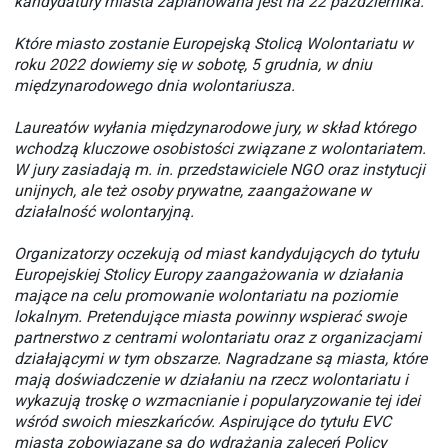
kandydatury miasta zaplanowana jest na 22 października.
Które miasto zostanie Europejską Stolicą Wolontariatu w
roku 2022 dowiemy się w sobotę, 5 grudnia, w dniu
międzynarodowego dnia wolontariusza.
Laureatów wyłania międzynarodowe jury, w skład którego
wchodzą kluczowe osobistości związane z wolontariatem.
W jury zasiadają m. in. przedstawiciele NGO oraz instytucji
unijnych, ale też osoby prywatne, zaangażowane w
działalność wolontaryjną.
Organizatorzy oczekują od miast kandydujących do tytułu
Europejskiej Stolicy Europy zaangażowania w działania
mające na celu promowanie wolontariatu na poziomie
lokalnym. Pretendujące miasta powinny wspierać swoje
partnerstwo z centrami wolontariatu oraz z organizacjami
działającymi w tym obszarze. Nagradzane są miasta, które
mają doświadczenie w działaniu na rzecz wolontariatu i
wykazują troskę o wzmacnianie i popularyzowanie tej idei
wśród swoich mieszkańców. Aspirujące do tytułu EVC
miasta zobowiązane są do wdrażania zaleceń Policy