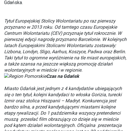
Gdańska.
Tytuł Europejskiej Stolicy Wolontariatu po raz pierwszy
przyznano w 2013 roku. Od tamtego czasu Europejskie
Centrum Wolontariatu (CEV) przyznaje tytuł rokrocznie. W
pierwszej edycji nagrodę przyznano Barcelonie. W kolejnych
latach Europejskimi Stolicami Wolontariatu zostawały:
Lizbona, Londyn, Sligo, Aarhus, Koszyce, Padwa oraz Berlin.
Taki tytuł to ogromne wyróżnienie na tle miast europejskich,
a także szansa na jeszcze większą promocję działań
wolontaryjnych w mieście i w regionie.
Czas na Gdańsk
Miasto Gdańsk jest jednym z 4 kandydatów ubiegających
się o ten tytuł, kolejni kandydaci to włoska Gorizia, turecki
Izmir oraz stolica Hiszpanii – Madryt. Konkurencja jest
bardzo silna, a przed kandydującymi miastami kolejne
etapy rywalizacji. Do 1 października wszyscy pretendenci
muszą przesłać film obrazujący co dzieje się w mieście
pod kątem działań wolontaryjnych. Oficjalna prezentacja