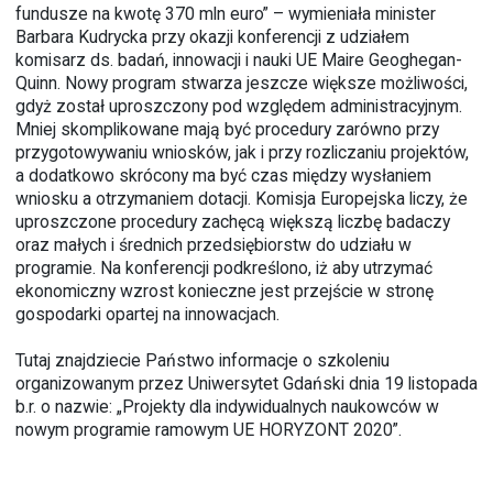
fundusze na kwotę 370 mln euro” – wymieniała minister
Barbara Kudrycka przy okazji konferencji z udziałem
komisarz ds. badań, innowacji i nauki UE Maire Geoghegan-
Quinn. Nowy program stwarza jeszcze większe możliwości,
gdyż został uproszczony pod względem administracyjnym.
Mniej skomplikowane mają być procedury zarówno przy
przygotowywaniu wniosków, jak i przy rozliczaniu projektów,
a dodatkowo skrócony ma być czas między wysłaniem
wniosku a otrzymaniem dotacji. Komisja Europejska liczy, że
uproszczone procedury zachęcą większą liczbę badaczy
oraz małych i średnich przedsiębiorstw do udziału w
programie. Na konferencji podkreślono, iż aby utrzymać
ekonomiczny wzrost konieczne jest przejście w stronę
gospodarki opartej na innowacjach.
Tutaj
znajdziecie Państwo informacje o szkoleniu
organizowanym przez Uniwersytet Gdański dnia 19 listopada
b.r. o nazwie: „Projekty dla indywidualnych naukowców w
nowym programie ramowym UE HORYZONT 2020”.