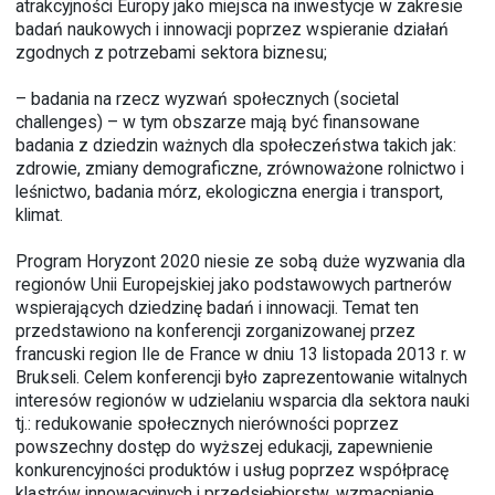
atrakcyjności Europy jako miejsca na inwestycje w zakresie
badań naukowych i innowacji poprzez wspieranie działań
zgodnych z potrzebami sektora biznesu;
– badania na rzecz wyzwań społecznych (societal
challenges) – w tym obszarze mają być finansowane
badania z dziedzin ważnych dla społeczeństwa takich jak:
zdrowie, zmiany demograficzne, zrównoważone rolnictwo i
leśnictwo, badania mórz, ekologiczna energia i transport,
klimat.
Program Horyzont 2020 niesie ze sobą duże wyzwania dla
regionów Unii Europejskiej jako podstawowych partnerów
wspierających dziedzinę badań i innowacji. Temat ten
przedstawiono na konferencji zorganizowanej przez
francuski region Ile de France w dniu 13 listopada 2013 r. w
Brukseli. Celem konferencji było zaprezentowanie witalnych
interesów regionów w udzielaniu wsparcia dla sektora nauki
tj.: redukowanie społecznych nierówności poprzez
powszechny dostęp do wyższej edukacji, zapewnienie
konkurencyjności produktów i usług poprzez współpracę
klastrów innowacyjnych i przedsiębiorstw, wzmacnianie