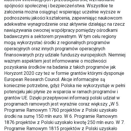
spójności społecznej i bezpieczeństwa. Wszystkie te
założenia można osiągnąć wspierając uczelnie wyższe w
podnoszeniu jakości kształcenia, zapewniając naukowcom
adekwatne wynagrodzenie oraz aktywnie działając na rzecz
nawiązywania owocnej współpracy pomiędzy ośrodkami
badawczymi a sektorem prywatnym. W tym celu regiony
mogą wykorzystać środki z regionalnych programów
operacyjnych oraz innych programów operacyjnych
finansowanych przy udziale funduszy europejskich. Niemniej
ważnym aspektem jest informowanie o możliwości
pozyskania środków na badania z takich programów jak
Horyzont 2020 czy też w formie grantów którymi dysponuje
European Research Council. Akcje informacyjne są
koniecznie potrzebne, gdyż Polska nie wykorzystuje w pełni
potencjału jaki płynie ze wsparcia w ramach programów i
grantów UE. Dzięki przepływowi informacji polski udział w
programach ramowych jest wyraźnie coraz większy. „W 5.
Programie Ramowym 1760 projektów z Polski uzyskało
środki na sumę 150 mln euro. W 6. Programie Ramowym
1876 projektów z Polski uzyskało kwotę 250 mln euro. W 7.
Programie Ramowym 1815 projektów z Polski uzyskało