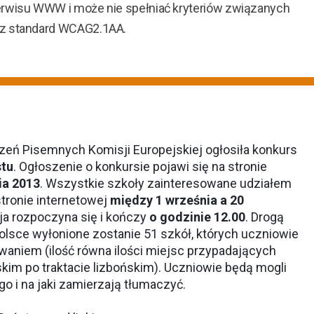
erwisu WWW i może nie spełniać kryteriów związanych
ez standard WCAG2.1AA.
zeń Pisemnych Komisji Europejskiej ogłosiła konkurs
stu
. Ogłoszenie o konkursie pojawi się na
stronie
ia 2013
. Wszystkie szkoły zainteresowane udziałem
tronie internetowej
między 1 września a 20
cja rozpoczyna się i kończy
o godzinie 12.00
. Drogą
olsce wyłonione zostanie 51 szkół, których uczniowie
waniem (ilość równa ilości miejsc przypadających
kim po traktacie lizbońskim). Uczniowie będą mogli
go i na jaki zamierzają tłumaczyć.