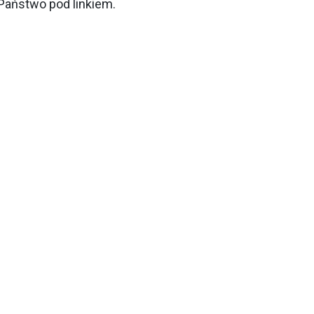
e Państwo pod
linkiem
.