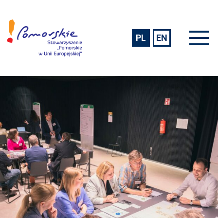
PL
EN