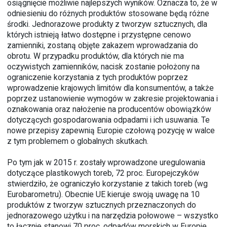
osiągnięcie możliwie najlepszych wyników. Oznacza to, że w
odniesieniu do różnych produktów stosowane będą różne
środki. Jednorazowe produkty z tworzyw sztucznych, dla
których istnieją łatwo dostępne i przystępne cenowo
zamienniki, zostaną objęte zakazem wprowadzania do
obrotu. W przypadku produktów, dla których nie ma
oczywistych zamienników, nacisk zostanie położony na
ograniczenie korzystania z tych produktów poprzez
wprowadzenie krajowych limitów dla konsumentów, a także
poprzez ustanowienie wymogów w zakresie projektowania i
oznakowania oraz nałożenie na producentów obowiązków
dotyczących gospodarowania odpadami i ich usuwania. Te
nowe przepisy zapewnią Europie czołową pozycję w walce
z tym problemem o globalnych skutkach.
Po tym jak w 2015 r. zostały wprowadzone uregulowania
dotyczące plastikowych toreb, 72 proc. Europejczyków
stwierdziło, że ograniczyło korzystanie z takich toreb (wg
Eurobarometru). Obecnie UE kieruje swoją uwagę na 10
produktów z tworzyw sztucznych przeznaczonych do
jednorazowego użytku i na narzędzia połowowe – wszystko
to łącznie stanowi 70 proc. odpadów morskich w Europie.