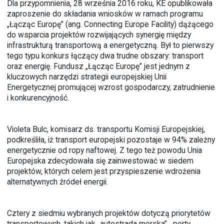
Dla przypomnienia, 28 września 2016 roku, KE opublikowała
zaproszenie do składania wniosków w ramach programu
„Łącząc Europę” (ang. Connecting Europe Facility) dążącego
do wsparcia projektów rozwijających synergię między
infrastrukturą transportową a energetyczną. Był to pierwszy
tego typu konkurs łączący dwa trudne obszary: transport
oraz energię. Fundusz „Łącząc Europę” jest jednym z
kluczowych narzędzi strategii europejskiej Unii
Energetycznej promującej wzrost gospodarczy, zatrudnienie
i konkurencyjność.
Violeta Bulc, komisarz ds. transportu Komisji Europejskiej,
podkreśliła, iż transport europejski pozostaje w 94% zależny
energetycznie od ropy naftowej. Z tego też powodu Unia
Europejska zdecydowała się zainwestować w siedem
projektów, których celem jest przyspieszenie wdrożenia
alternatywnych źródeł energii.
Cztery z siedmiu wybranych projektów dotyczą priorytetów
transportowych, takich jak „autostrada morska”, „porty