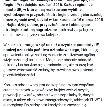
Region Przedsiębiorczości” 2016. Każdy region lub
miasto UE, w którym są realizowane wybitne,
wychodzące w przyszłość strategie przedsiębiorczości,
może zgłosić swój udział w konkursie do 16 marca 2015
r.
N
ajbardziej
udane, przyszłościowe i obiecujące
strategie zostaną nagrodzone
, a ich realizacja będzie
monitorowana przez dwa kolejne lata.
W konkursie
mogą wziąć udział wszystkie podmioty UE
poniżej szczebla państwa członkowskiego
, które mają
uprawnienia polityczne i są w stanie zrealizować ogólną
wizję przedsiębiorczości. Mogą one obecnie odnosić
sukcesy lub borykać się z trudnościami, ale muszą być
gotowe wprowadzić zmiany, by rozwinąć swój potencjał
przedsiębiorczości.
Konkurs adresowany jest do wspólnot, w tym wspólnot
autonomicznych, województw, krajów związkowych,
prowincji, powiatów, obszarów metropolitalnych, dużych
miast, a także obszarów transgranicznych, takich jak EUWT i
euroregiony. Do nadsyłania kandydatur zachęca się