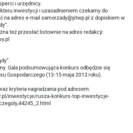
erci i urzędnicy.
kteru inwestycji i uzasadnieniem czekamy do
ać na adres e-mail
samorzady@ptwp.pl
z dopiskiem w
dy”.
a też przesłać listownie na adres redakcji:
y.pl
dy”.
atny. Gala podsumowująca konkurs odbędzie się
su Gospodarczego (13-15 maja 2013 roku).
oraz kryteria nagradzania pod adresem:
.pl/inwestycje/rusza-konkurs-top-inwestycje-
czegoly,44245_2.html