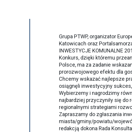
Grupa PTWP, organizator Euro
Katowicach oraz Portalsamorz
INWESTYCJE KOMUNALNE 201
Konkurs, dzięki któremu przean
Polsce, ma za zadanie wskazani
prorozwojowego efektu dla gos
Chcemy wskazać najlepsze prak
osiągnęli inwestycyjny sukce
Wybierzemy i nagrodzimy równi
najbardziej przyczyniły się do r
regionalnymi strategiami rozwo
Zapraszamy do zgłaszania inw
miasta/gminy/powiatu/wojewód
redakcją dokona Rada Konsulta