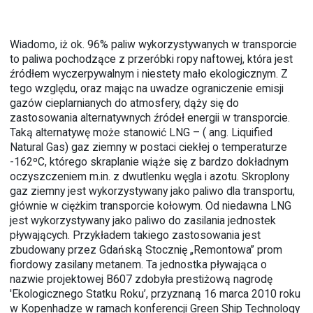
Wiadomo, iż ok. 96% paliw wykorzystywanych w transporcie
to paliwa pochodzące z przeróbki ropy naftowej, która jest
źródłem wyczerpywalnym i niestety mało ekologicznym. Z
tego względu, oraz mając na uwadze ograniczenie emisji
gazów cieplarnianych do atmosfery, dąży się do
zastosowania alternatywnych źródeł energii w transporcie.
Taką alternatywę może stanowić LNG – ( ang. Liquified
Natural Gas) gaz ziemny w postaci ciekłej o temperaturze
-162ºC, którego skraplanie wiąże się z bardzo dokładnym
oczyszczeniem m.in. z dwutlenku węgla i azotu. Skroplony
gaz ziemny jest wykorzystywany jako paliwo dla transportu,
głównie w ciężkim transporcie kołowym. Od niedawna LNG
jest wykorzystywany jako paliwo do zasilania jednostek
pływających. Przykładem takiego zastosowania jest
zbudowany przez Gdańską Stocznię „Remontowa” prom
fiordowy zasilany metanem. Ta jednostka pływająca o
nazwie projektowej B607 zdobyła prestiżową nagrodę
'Ekologicznego Statku Roku’, przyznaną 16 marca 2010 roku
w Kopenhadze w ramach konferencji Green Ship Technology