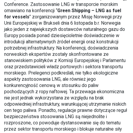
Conference. Zastosowanie LNG w transporcie morskim
omawiano na konferencji “
Green Shipping – LNG as fuel
for vessels
” zorganizowanym przez Misję Norwegii przy
Unii Europejskiej w Brukseli dnia 6 listopada b.r. Norwegia
jako jeden z największych dostawców naturalnego gazu do
Europy posiada ponad dziesięcioletnie doświadczenie w
introdukcji alternatywnych źródeł energii oraz konstrukcji
potrzebnej infrastruktury. Na konferencji, doświadczenia
norweskich ekspertów zostały skonfrontowane ze
stanowiskiem polityków z Komisji Europejskiej i Parlamentu
oraz przedstawicieli władz portowych i sektora transportu
morskiego. Prelegenci podkreślali, nie tylko ekologiczne
aspekty zastosowania LNG, ale również jego
konkurencyjność cenową w stosunku do paliw
pochodzących z ropy naftowej. Ta przewaga ekonomiczna
nie jest jednak wykorzystana ze względu na brak
odpowiedniej infrastruktury, warunkującej utrzymanie niskich
cen tego paliwa. Ponadto, regulacje prawne dotyczące reguł
bezpieczeństwa stosowania LNG są niejednolite i
rozproszone, co powoduje dystansowanie się do tematu
przez sektor transportu morskiego i blokuje naturalne siły