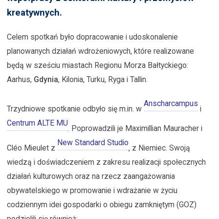
kreatywnych.
Celem spotkań było dopracowanie i udoskonalenie
planowanych działań wdrożeniowych, które realizowane
będą w sześciu miastach Regionu Morza Bałtyckiego:
Aarhus,
Gdynia
, Kilonia, Turku, Ryga i Tallin.
Anscharcampus
Trzydniowe spotkanie odbyło się m.in. w
i
Centrum ALTE MU
. Poprowadzili je Maximillian Mauracher i
New Standard Studio
Cléo Mieulet z
, z Niemiec. Swoją
wiedzą i doświadczeniem z zakresu realizacji społecznych
działań kulturowych oraz na rzecz zaangażowania
obywatelskiego w promowanie i wdrażanie w życiu
codziennym idei gospodarki o obiegu zamkniętym (GOZ)
podzielili się również: