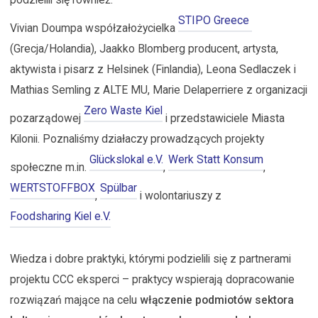
STIPO Greece 
Vivian Doumpa współzałożycielka
(Grecja/Holandia), Jaakko Blomberg producent, artysta,
aktywista i pisarz z Helsinek (Finlandia), Leona Sedlaczek i
Mathias Semling z ALTE MU, Marie Delaperriere z organizacji
Zero Waste Kiel
pozarządowej
i przedstawiciele Miasta
Kilonii. Poznaliśmy działaczy prowadzących projekty
Glückslokal e.V.
Werk Statt Konsum
społeczne m.in.
,
,
WERTSTOFFBOX
Spülbar
,
i wolontariuszy z
Foodsharing Kiel e.V.
Wiedza i dobre praktyki, którymi podzielili się z partnerami
projektu CCC eksperci – praktycy wspierają dopracowanie
rozwiązań mające na celu
włączenie podmiotów sektora