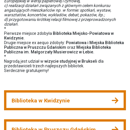
Europejskiej w wersji papierowej i cyfrowej,
c) realizacji działań związanych z głównym celem konkursu
angażujących mieszkańców np. w formie: spotkań, wystaw,
warsztatów, koncertów, wykładów, debat, pokazów, itp.;
d) przygotowaniu krótkiej relacji filmowej z przeprowadzonych
działań.
*
Pierwsze miejsce zdobyła
Biblioteka Miejsko-Powiatowa w
Kwidzynie.
Drugie miejsce ex aequo zdobyły:
Powiatowa i Miejska Biblioteka
Publiczna w Pruszczu Gdańskim
oraz
Miejska Biblioteka
Publiczna im. Małgorzaty Musierowicz w Łebie.
*
Nagrodą jest udział w
wizycie studyjnej w Brukseli
dla
przedstawicieli trzech najlepszych bibliotek.
Serdecznie gratulujemy!
Biblioteka w Kwidzynie
Biblioteka w Pruszczu Gdańskim