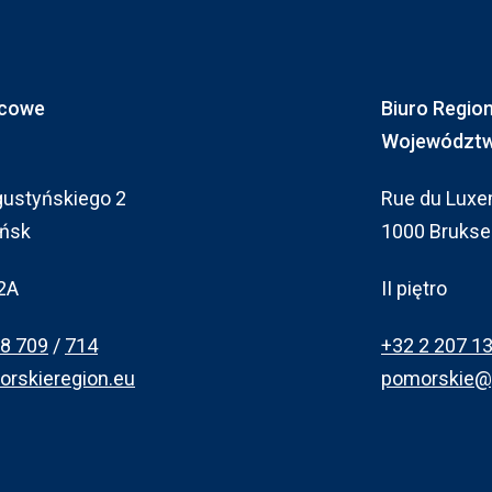
scowe
Biuro Regio
Województwa
gustyńskiego 2
Rue du Luxe
ańsk
1000 Bruksel
02A
II piętro
68 709
/
714
+32 2 207 13
rskieregion.eu
pomorskie@