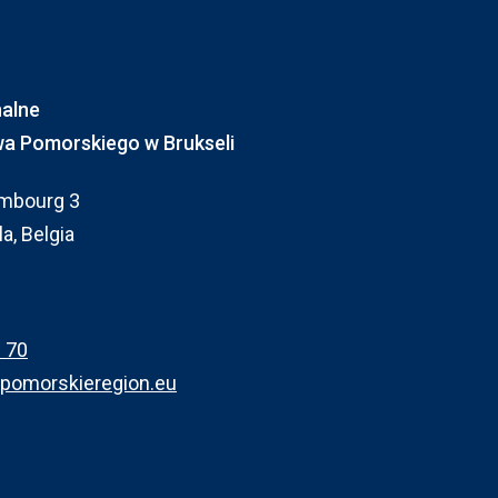
nalne
 Pomorskiego w Brukseli
mbourg 3
a, Belgia
 70
pomorskieregion.eu