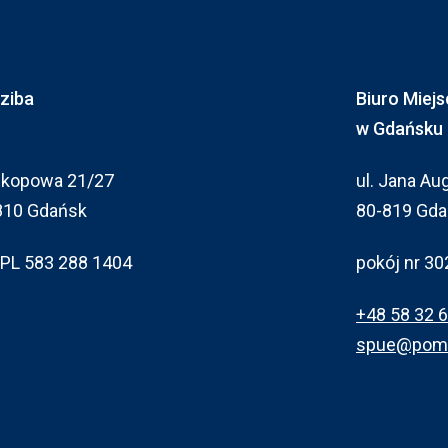
dziba
Biuro Miej
w Gdańsku
 Okopowa 21/27
ul. Jana Au
810 Gdańsk
80-819 Gd
 PL 583 288 1404
pokój nr 3
+48 58 32 
spue@pomo