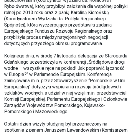
Babuchowskim (koordynator wydziału ds. Rolnictwa i
Rybołówstwa), który przybliżył założenia dla wspólnej polityki
rolnej po 2013 roku oraz z panią Karoliną Kierońską
(Koordynatorem Wydziału ds. Polityki Regionalnej i
Spójności), która wyczerpująco przedstawiła zadania
Europejskiego Funduszu Rozwoju Regionalnego oraz
przybliżyła proces międzyinstycjonalnych negocjacji
dotyczących przyszłego okresu programowania.
Kolejnego dnia, w środę 7 listopada, delegacja ze Starogardu
Gdańskiego uczestniczyła w konferencji „Śródlądowe drogi
wodne – wszystkie ręce na pokład! Jak poprawić łączność
w Europie?” w Parlamencie Europejskim. Konferencja
zainicjowana m.in. przez Stowarzyszenie “Pomorskie w Unii
Europejskiej” dotyczyła wspierania rozwoju śródlądowych
szklaków wodnych, a udział w niej wzięli m.in. przedstawiciel
Komisji Europejskiej, Parlamentu Europejskiego i Członkowie
Zarządów Województw Pomorskiego, Kujawsko-
Pomorskiego i Mazowieckiego.
Ostatni dzień wizyty studyjnej był przeznaczony na
spotkanie z panem Januszem Lewandowskim (Komisarzem