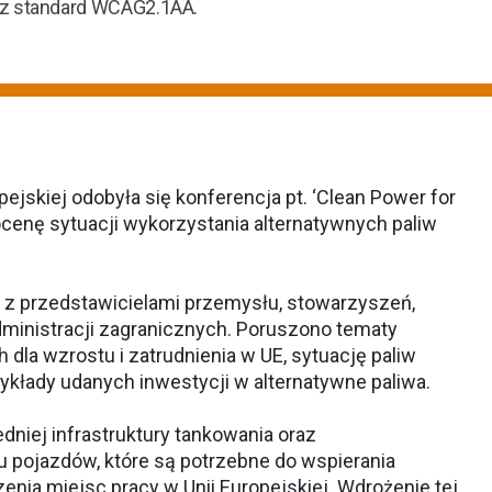
ez standard WCAG2.1AA.
ejskiej odobyła się konferencja pt. ‘Clean Power for
 ocenę sytuacji wykorzystania alternatywnych paliw
e z przedstawicielami przemysłu, stowarzyszeń,
dministracji zagranicznych. Poruszono tematy
 dla wzrostu i zatrudnienia w UE, sytuację paliw
zykłady udanych inwestycji w alternatywne paliwa.
iej infrastruktury tankowania oraz
pojazdów, które są potrzebne do wspierania
nia miejsc pracy w Unii Europejskiej. Wdrożenie tej