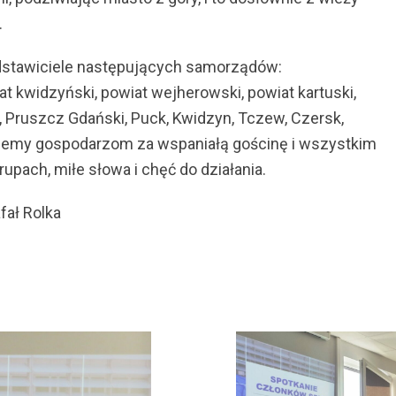
.
edstawiciele następujących samorządów:
 kwidzyński, powiat wejherowski, powiat kartuski,
a, Pruszcz Gdański, Puck, Kwidzyn, Tczew, Czersk,
ujemy gospodarzom za wspaniałą gościnę i wszystkim
pach, miłe słowa i chęć do działania.
fał Rolka