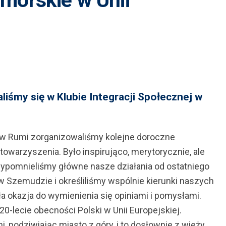
morskie w Unii
liśmy się w Klubie Integracji Społecznej w
w Rumi zorganizowaliśmy kolejne doroczne
warzyszenia. Było inspirująco, merytorycznie, ale
Przypomnieliśmy główne nasze działania od ostatniego
w Szemudzie i określiliśmy wspólnie kierunki naszych
ła okazja do wymienienia się opiniami i pomysłami.
0-lecie obecności Polski w Unii Europejskiej.
, podziwiając miasto z góry, i to dosłownie z wieży