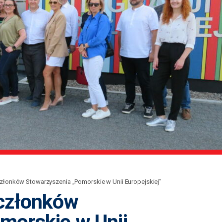
złonków Stowarzyszenia „Pomorskie w Unii Europejskiej”
 członków