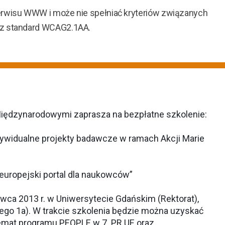
erwisu WWW i może nie spełniać kryteriów związanych
ez standard WCAG2.1AA.
Międzynarodowymi zaprasza na bezpłatne szkolenie:
ywidualne projekty badawcze w ramach Akcji Marie
europejski portal dla naukowców”
wca 2013 r. w Uniwersytecie Gdańskim (Rektorat),
kiego 1a). W trakcie szkolenia będzie można uzyskać
emat programu PEOPLE w 7. PR UE oraz