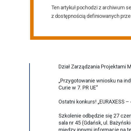
Ten artykuł pochodzi z archiwum s
z dostępnością definiowanych prz
Dział Zarządzania Projektami 
„Przygotowanie wniosku na ind
Curie w 7. PR UE”
Ostatni konkurs! „EURAXESS – 
Szkolenie odbędzie się 27 czer
sala nr 45 (Gdańsk, ul. Bażyńs
między innymi informacje na t