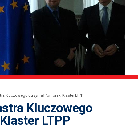
stra Kluczowego otrzymał Pomorski Klaster LTPP
astra Kluczowego
Klaster LTPP