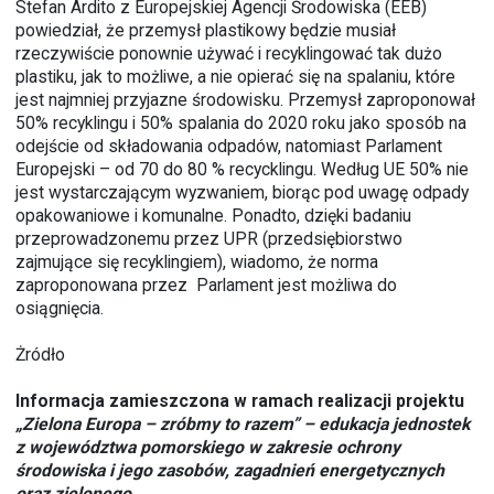
Stefan Ardito z Europejskiej Agencji Środowiska (EEB)
powiedział, że przemysł plastikowy będzie musiał
rzeczywiście ponownie używać i recyklingować tak dużo
plastiku, jak to możliwe, a nie opierać się na spalaniu, które
jest najmniej przyjazne środowisku. Przemysł zaproponował
50% recyklingu i 50% spalania do 2020 roku jako sposób na
odejście od składowania odpadów, natomiast Parlament
Europejski – od 70 do 80 % recycklingu. Według UE 50% nie
jest wystarczającym wyzwaniem, biorąc pod uwagę odpady
opakowaniowe i komunalne. Ponadto, dzięki badaniu
przeprowadzonemu przez UPR (przedsiębiorstwo
zajmujące się recyklingiem), wiadomo, że norma
zaproponowana przez Parlament jest możliwa do
osiągnięcia.
Żródło
Informacja zamieszczona w ramach realizacji projektu
„Zielona Europa – zróbmy to razem” – edukacja jednostek
z województwa pomorskiego w zakresie ochrony
środowiska i jego zasobów, zagadnień energetycznych
oraz zielonego