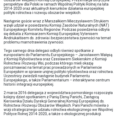
perspektyw dla Polski w ramach Wspólnej Polityki Rolnej na lata
2014-2020 oraz aktualnych kierunków działania europejskiej
polityki rolnictwa i rozwoju obszarów wiejskich.
Następnie goście wraz z Marszałkiem Mieczysławem Strukiem
wzięli udział w posiedzeniu Komisji Zasobów Naturalnych (NAT)
Europejskiego Komitetu Regionów. Podczas posiedzenia odbyła
się debata z Komisarzem Komisji Europejskiej Vytenisem
Andriukaitisem ds. zdrowia i bezpieczeństwa żywności na temat
problemu marnotrawienia żywności.
Tego samego dnia delegaci odbyli również spotkanie z
europosłami do Parlamentu Europejskiego – Jarosławem Wałęsą
z Komisji Rybołówstwa oraz Czesławem Siekierskim z Komisji
Rolnictwa i Rozwoju Wsi, podczas którego mieli okazję
porozmawiać na temat prac prowadzonych w Parlamencie
Europejskim w sprawie unijnej polityki rybołówstwa oraz rolnictwa.
Uczestnicy zwiedzili następnie budynek Parlamentu
Europejskiego, a także Parlamentarium – interaktywne centrum
historii i integracji europejskiej.
2 marca 2016 delegacja z województwa pomorskiego rozpoczęła
kolejny dzień spotkaniem z Panią Eleną Panichi, Zastępcą
Kierownika Działu Dyrekcji Generalnej Komisji Europejskiej ds.
Rolnictwa i Rozwoju Obszarów Wiejskich. Pani Panichi mówiła o
wizji strategicznego udziału rolnictwa ekologicznego we Wspólnej
Polityce Rolnej 2014-2020, a także o ekologicznej produkcji.