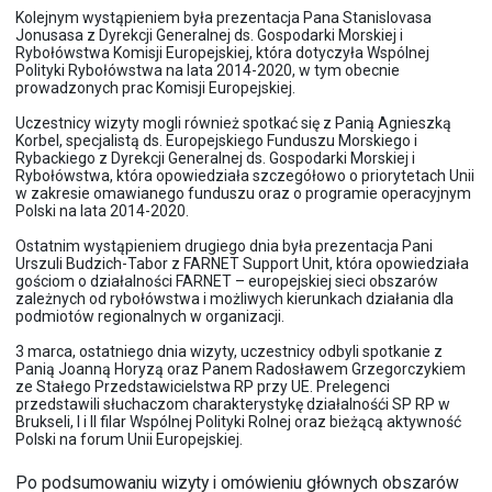
Kolejnym wystąpieniem była prezentacja Pana Stanislovasa
Jonusasa z Dyrekcji Generalnej ds. Gospodarki Morskiej i
Rybołówstwa Komisji Europejskiej, która dotyczyła Wspólnej
Polityki Rybołówstwa na lata 2014-2020, w tym obecnie
prowadzonych prac Komisji Europejskiej.
Uczestnicy wizyty mogli również spotkać się z Panią Agnieszką
Korbel, specjalistą ds. Europejskiego Funduszu Morskiego i
Rybackiego z Dyrekcji Generalnej ds. Gospodarki Morskiej i
Rybołówstwa, która opowiedziała szczegółowo o priorytetach Unii
w zakresie omawianego funduszu oraz o programie operacyjnym
Polski na lata 2014-2020.
Ostatnim wystąpieniem drugiego dnia była prezentacja Pani
Urszuli Budzich-Tabor z FARNET Support Unit, która opowiedziała
gościom o działalności FARNET – europejskiej sieci obszarów
zależnych od rybołówstwa i możliwych kierunkach działania dla
podmiotów regionalnych w organizacji.
3 marca, ostatniego dnia wizyty, uczestnicy odbyli spotkanie z
Panią Joanną Horyzą oraz Panem Radosławem Grzegorczykiem
ze Stałego Przedstawicielstwa RP przy UE. Prelegenci
przedstawili słuchaczom charakterystykę działalnośći SP RP w
Brukseli, I i II filar Wspólnej Polityki Rolnej oraz bieżącą aktywność
Polski na forum Unii Europejskiej.
Po podsumowaniu wizyty i omówieniu głównych obszarów