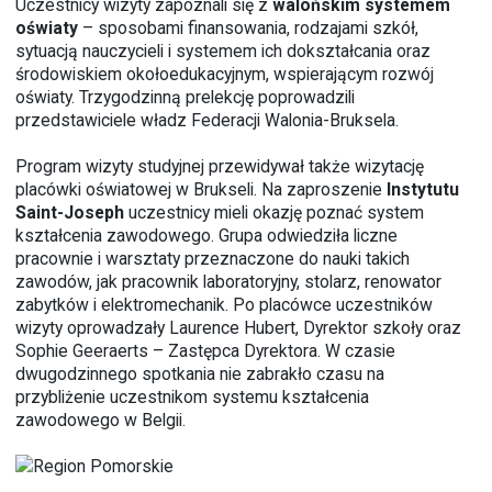
Uczestnicy wizyty zapoznali się z
walońskim systemem
oświaty
– sposobami finansowania, rodzajami szkół,
sytuacją nauczycieli i systemem ich dokształcania oraz
środowiskiem okołoedukacyjnym, wspierającym rozwój
oświaty. Trzygodzinną prelekcję poprowadzili
przedstawiciele władz Federacji Walonia-Bruksela.
Program wizyty studyjnej przewidywał także wizytację
placówki oświatowej w Brukseli. Na zaproszenie
Instytutu
Saint-Joseph
uczestnicy mieli okazję poznać system
kształcenia zawodowego. Grupa odwiedziła liczne
pracownie i warsztaty przeznaczone do nauki takich
zawodów, jak pracownik laboratoryjny, stolarz, renowator
zabytków i elektromechanik. Po placówce uczestników
wizyty oprowadzały Laurence Hubert, Dyrektor szkoły oraz
Sophie Geeraerts – Zastępca Dyrektora. W czasie
dwugodzinnego spotkania nie zabrakło czasu na
przybliżenie uczestnikom systemu kształcenia
zawodowego w Belgii.