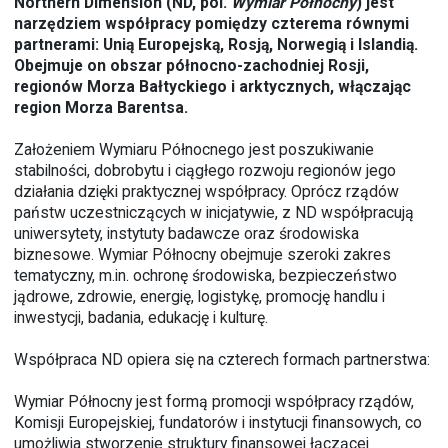
Northern Dimension (ND, pol.
Wymiar
Północny
) jest
narzędziem współpracy pomiędzy czterema równymi
partnerami: Unią Europejską, Rosją, Norwegią i Islandią.
Obejmuje on obszar północno-zachodniej Rosji,
regionów Morza Bałtyckiego i arktycznych, włączając
region Morza Barentsa.
Założeniem Wymiaru Północnego jest poszukiwanie
stabilności, dobrobytu i ciągłego rozwoju regionów jego
działania dzięki praktycznej współpracy. Oprócz rządów
państw uczestniczących w inicjatywie, z ND współpracują
uniwersytety, instytuty badawcze oraz środowiska
biznesowe. Wymiar Północny obejmuje szeroki zakres
tematyczny, m.in. ochronę środowiska, bezpieczeństwo
jądrowe, zdrowie, energię, logistykę, promocję handlu i
inwestycji, badania, edukację i kulturę.
Współpraca ND opiera się na czterech formach partnerstwa:
Wymiar Północny jest formą promocji współpracy rządów,
Komisji Europejskiej, fundatorów i instytucji finansowych, co
umożliwia stworzenie struktury finansowej łączącej