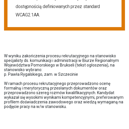
dostępnością definiowanych przez standard
WCAG2.1AA.
W wyniku zakończenia procesu rekrutacyjnego na stanowisko
specjalisty ds. komunikacji i administracji w Biurze Regionalnym
Województwa Pomorskiego w Brukseli (
tekst ogłoszenia
), na
stanowisko wybrano:
p. Pawła Rygalskiego, zam. w Szczecinie
W ramach procesu rekrutacyjnego przeprowadzono ocenę
formalną i merytoryczną przesłanych dokumentów oraz
przeprowadzono szereg rozmów kwalifikacyjnych. Kandydat
wykazał się wysokimi wynikami kompetencyjnymi, preferowanym
profilem doświadczenia zawodowego oraz wiedzą wymaganą na
podjęcie pracy na w/w stanowisku.