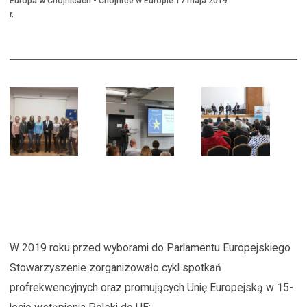
Europa w Chojnicach - Chojnice w Europie 17 maja 2019
Eu
r.
Eu
W 2019 roku przed wyborami do Parlamentu Europejskiego
Stowarzyszenie zorganizowało cykl spotkań
profrekwencyjnych oraz promujących Unię Europejską w 15-