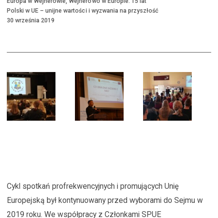
Europa w Wejherowie, Wejherowo w Europie. 15 lat
St
Polski w UE – unijne wartości i wyzwania na przyszłość
30 września 2019
Cykl spotkań profrekwencyjnych i promujących Unię
Europejską był kontynuowany przed wyborami do Sejmu w
2019 roku. We współpracy z Członkami SPUE